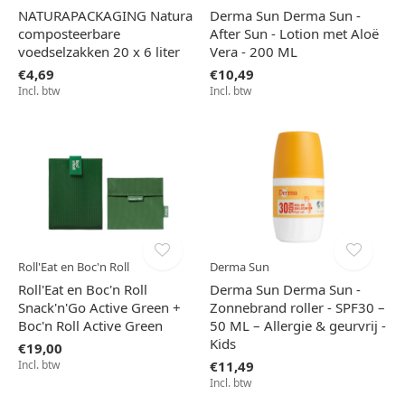
NATURAPACKAGING Natura
Derma Sun Derma Sun -
composteerbare
After Sun - Lotion met Aloë
voedselzakken 20 x 6 liter
Vera - 200 ML
€4,69
€10,49
Incl. btw
Incl. btw
Roll'Eat en Boc'n Roll
Derma Sun
Roll'Eat en Boc'n Roll
Derma Sun Derma Sun -
Snack'n'Go Active Green +
Zonnebrand roller - SPF30 –
Boc'n Roll Active Green
50 ML – Allergie & geurvrij -
Kids
€19,00
Incl. btw
€11,49
Incl. btw