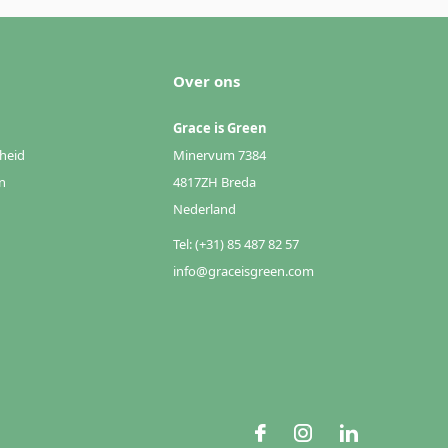
Over ons
Grace is Green
heid
Minervum 7384
n
4817ZH Breda
Nederland
Tel: (+31) 85 487 82 57
info@graceisgreen.com