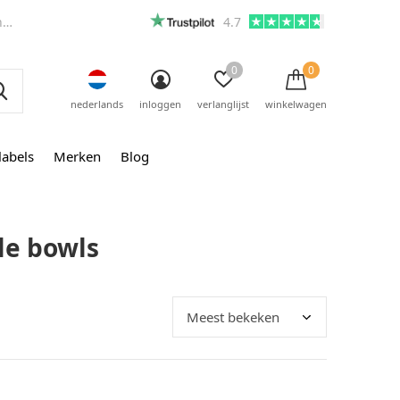
m
4.7
0
0
nederlands
inloggen
verlanglijst
winkelwagen
labels
Merken
Blog
le bowls