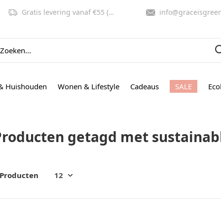
Gratis levering vanaf €55 (NL, BE)
info@graceisgreen.co
& Huishouden
Wonen & Lifestyle
Cadeaus
SALE
Eco
Producten getagd met sustainab
 Producten