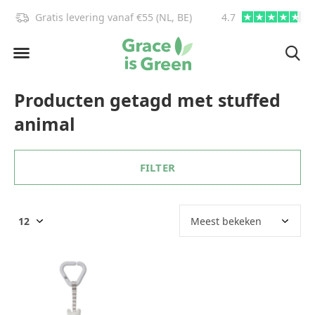
Gratis levering vanaf €55 (NL, BE)
4.7
info@graceisgre
Producten getagd met stuffed
animal
FILTER