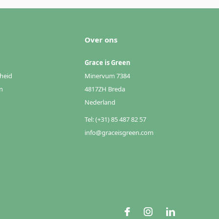
Over ons
Grace is Green
heid
Minervum 7384
n
4817ZH Breda
Nederland
Tel: (+31) 85 487 82 57
info@graceisgreen.com