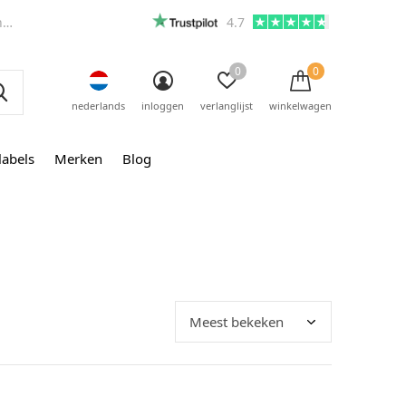
m
4.7
0
0
nederlands
inloggen
verlanglijst
winkelwagen
labels
Merken
Blog