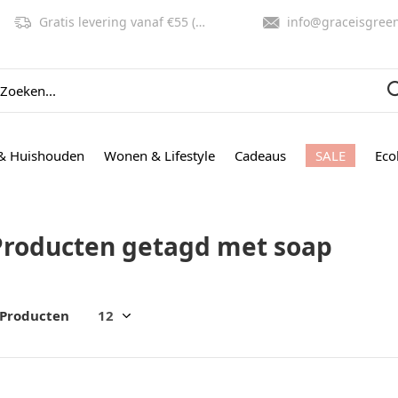
Gratis levering vanaf €55 (NL, BE)
info@graceisgreen.co
& Huishouden
Wonen & Lifestyle
Cadeaus
SALE
Eco
Producten getagd met soap
 Producten