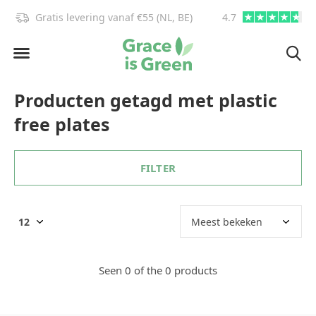
Gratis levering vanaf €55 (NL, BE)
4.7
info@graceisgre
Producten getagd met plastic
free plates
FILTER
Seen 0 of the 0 products