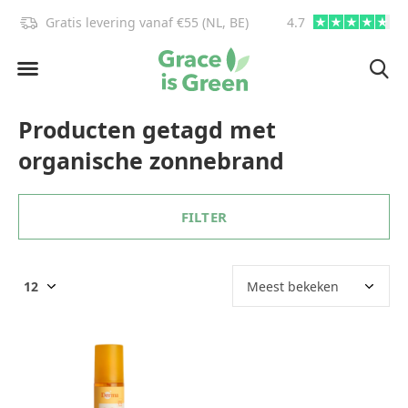
Gratis levering vanaf €55 (NL, BE)
4.7
info@graceisgre
Producten getagd met
organische zonnebrand
FILTER