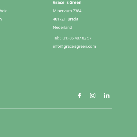
Grace is Green
heid
Minervum 7384
n
4817ZH Breda
Nederland
Tel: (+31) 85 487 82 57
info@graceisgreen.com