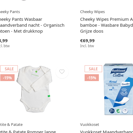
eeky Pants
Cheeky Wipes
heeky Pants Wasbaar
Cheeky Wipes Premium Al
aandverband nacht - Organisch
bamboe - Wasbare Babydo
atoen - Met drukknop
Grijze doos
8,99
€69,99
cl. btw
Incl. btw
SALE
SALE
-15%
-15%
tite & Patate
Vuokkoset
etite & Patate Romper lange
Vuokkoset Maandverban