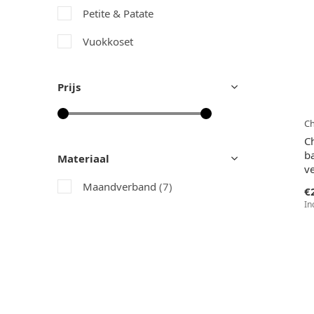
Petite & Patate
Vuokkoset
Prijs
Ch
C
b
Materiaal
ve
Maandverband
(7)
€
In