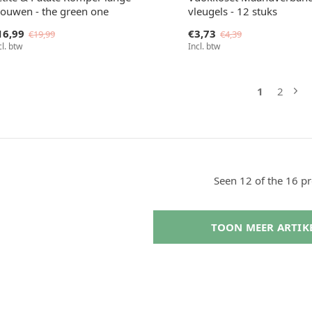
ouwen - the green one
vleugels - 12 stuks
16,99
€3,73
€19,99
€4,39
cl. btw
Incl. btw
1
2
Seen 12 of the 16 p
TOON MEER ARTIK