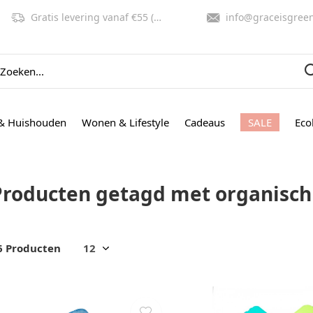
Gratis levering vanaf €55 (NL, BE)
info@graceisgreen.co
& Huishouden
Wonen & Lifestyle
Cadeaus
SALE
Eco
Producten getagd met organisch
6 Producten