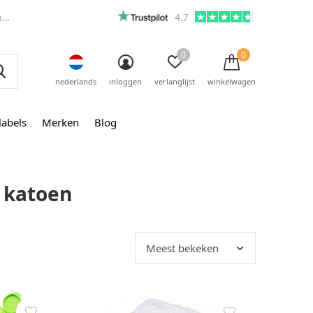
m
4.7
0
0
nederlands
inloggen
verlanglijst
winkelwagen
labels
Merken
Blog
 katoen