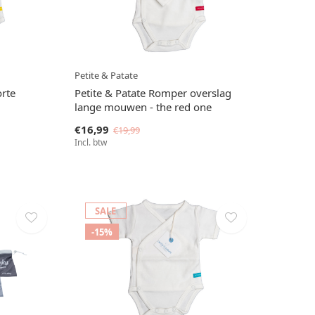
Petite & Patate
orte
Petite & Patate Romper overslag
lange mouwen - the red one
€16,99
€19,99
Incl. btw
SALE
-15%