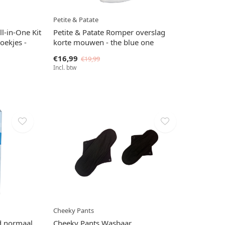
Petite & Patate
l-in-One Kit
Petite & Patate Romper overslag
ekjes -
korte mouwen - the blue one
€16,99
€19,99
Incl. btw
Cheeky Pants
d normaal
Cheeky Pants Wasbaar