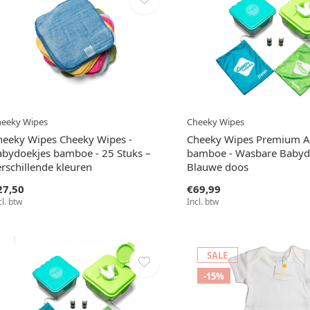
eeky Wipes
Cheeky Wipes
heeky Wipes Cheeky Wipes -
Cheeky Wipes Premium Al
abydoekjes bamboe - 25 Stuks –
bamboe - Wasbare Babydo
rschillende kleuren
Blauwe doos
27,50
€69,99
cl. btw
Incl. btw
SALE
-15%