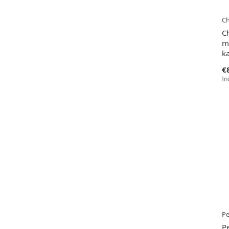
Ch
C
m
k
€
In
Pe
P