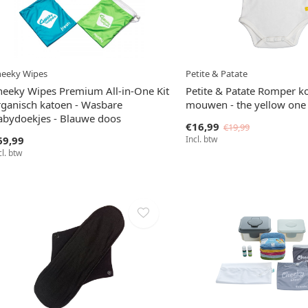
eeky Wipes
Petite & Patate
heeky Wipes Premium All-in-One Kit
Petite & Patate Romper k
rganisch katoen - Wasbare
mouwen - the yellow one
abydoekjes - Blauwe doos
€16,99
€19,99
69,99
Incl. btw
cl. btw