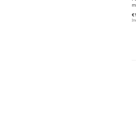
m
€
In