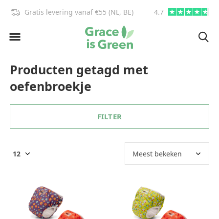
Gratis levering vanaf €55 (NL, BE)
4.7
info@graceisgre
Producten getagd met
oefenbroekje
FILTER