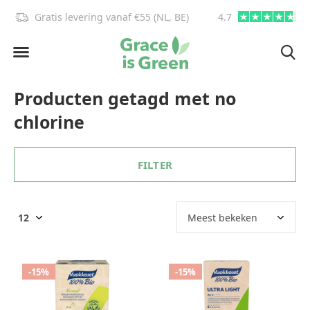
Gratis levering vanaf €55 (NL, BE)
4.7
info@graceisgre
Producten getagd met no
chlorine
FILTER
-15%
-15%