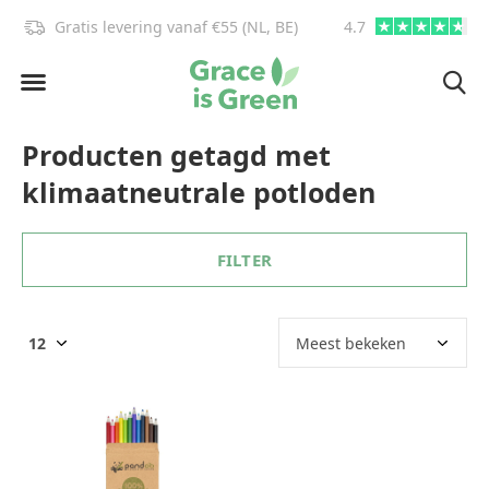
Gratis levering vanaf €55 (NL, BE)
4.7
info@graceisgre
Producten getagd met
klimaatneutrale potloden
FILTER