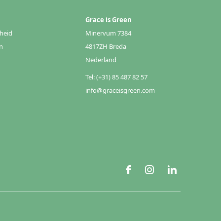
Grace is Green
heid
Minervum 7384
n
4817ZH Breda
Nederland
Tel: (+31) 85 487 82 57
info@graceisgreen.com