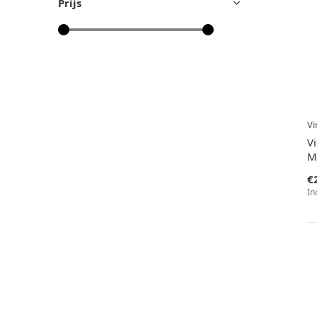
Prijs
V
V
M
€
In