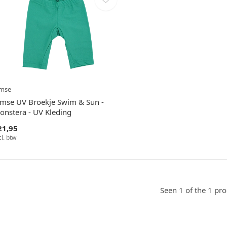
imse
imse UV Broekje Swim & Sun -
onstera - UV Kleding
21,95
cl. btw
Seen 1 of the 1 pr