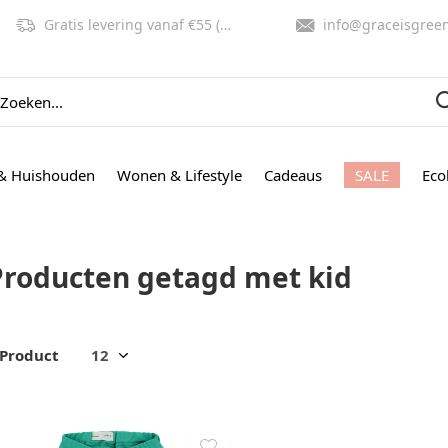
Gratis levering vanaf €55 (NL, BE)
info@graceisgreen.co
& Huishouden
Wonen & Lifestyle
Cadeaus
SALE
Eco
Producten getagd met kid
 Product