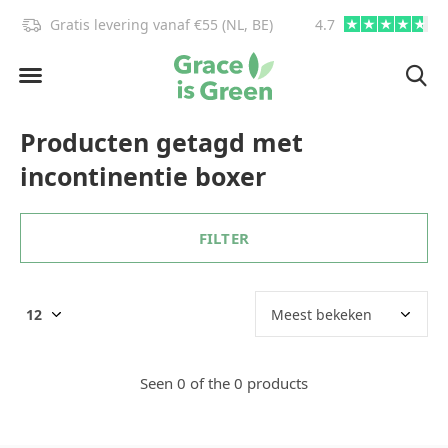
Gratis levering vanaf €55 (NL, BE)
4.7
info@graceisgre
Producten getagd met
incontinentie boxer
FILTER
Seen 0 of the 0 products