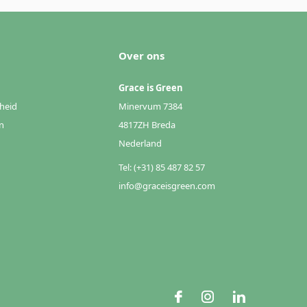
Over ons
Grace is Green
heid
Minervum 7384
n
4817ZH Breda
Nederland
Tel: (+31) 85 487 82 57
info@graceisgreen.com