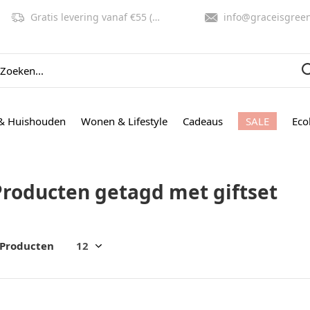
Gratis levering vanaf €55 (NL, BE)
info@graceisgreen.co
& Huishouden
Wonen & Lifestyle
Cadeaus
SALE
Eco
Producten getagd met giftset
 Producten