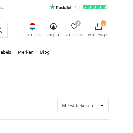
m
4.7
0
0
nederlands
inloggen
verlanglijst
winkelwagen
labels
Merken
Blog