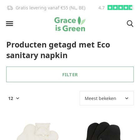
Gratis levering vanaf €55 (NL, BE)
4.7
info@graceisgre
Producten getagd met Eco
sanitary napkin
FILTER