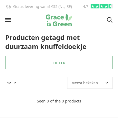
Gratis levering vanaf €55 (NL, BE)
4.7
info@graceisgre
Producten getagd met
duurzaam knuffeldoekje
FILTER
Seen 0 of the 0 products