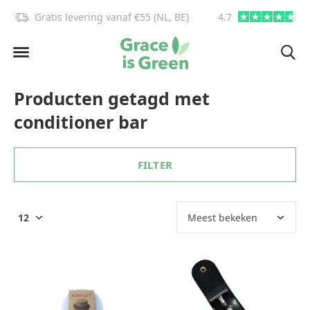
Gratis levering vanaf €55 (NL, BE)
4.7
info@graceisgre
Producten getagd met
conditioner bar
FILTER