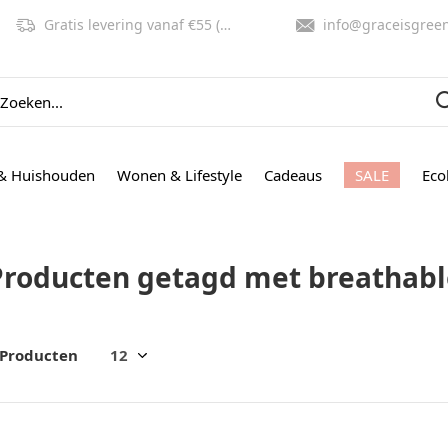
Gratis levering vanaf €55 (NL, BE)
info@graceisgreen.co
& Huishouden
Wonen & Lifestyle
Cadeaus
SALE
Eco
Producten getagd met breathabl
 Producten