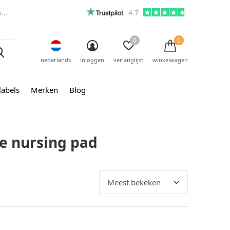
m
4.7
0
0
nederlands
inloggen
verlanglijst
winkelwagen
labels
Merken
Blog
e nursing pad