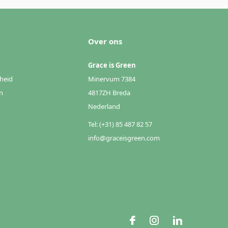
Over ons
Grace is Green
heid
Minervum 7384
n
4817ZH Breda
Nederland
Tel: (+31) 85 487 82 57
info@graceisgreen.com