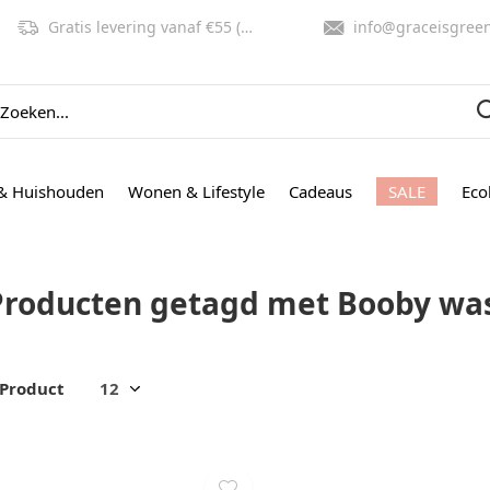
Gratis levering vanaf €55 (NL, BE)
info@graceisgreen.co
& Huishouden
Wonen & Lifestyle
Cadeaus
SALE
Eco
Producten getagd met Booby wa
 Product