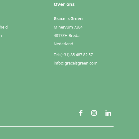
Over ons
Grace is Green
heid
Minervum 7384
n
4817ZH Breda
Nederland
Tel: (+31) 85 487 82 57
info@graceisgreen.com