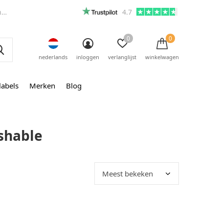
m
4.7
0
0
nederlands
inloggen
verlanglijst
winkelwagen
labels
Merken
Blog
shable