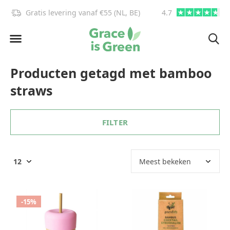
Gratis levering vanaf €55 (NL, BE)
4.7
info@graceisgre
Producten getagd met bamboo
straws
FILTER
-15%