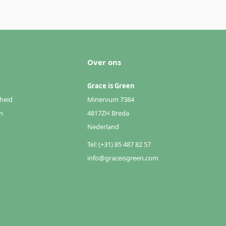
Over ons
Grace is Green
heid
Minervum 7384
n
4817ZH Breda
Nederland
Tel: (+31) 85 487 82 57
info@graceisgreen.com