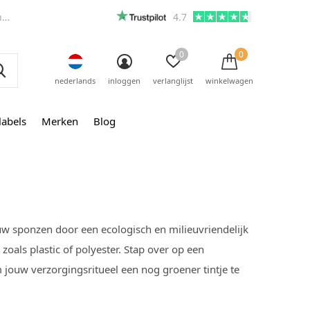
m
4.7
0
0
nederlands
inloggen
verlanglijst
winkelwagen
labels
Merken
Blog
ouw sponzen door een ecologisch en milieuvriendelijk
zoals plastic of polyester. Stap over op een
jouw verzorgingsritueel een nog groener tintje te