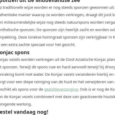
ponzen uit de Middellandse zee
p traditionele wijze worden er nog steeds sponzen gewonnen ui
thentieke manier waarop ze worden verkregen, draagt dit juist bi
n milieuvriendelijke wijze nog steeds natuurspons worden vergaar
ynthetische sponzen. De sponzen zijn heerlijk zacht en worden o
erpakking. Deze Griekse honingraat sponzen zijn verkrijgbaar in 
 een extra zachte speciaal voor het gezicht.
onjac spons
njac vezels worden verkregen uit de Oost-Aziatische Konjac plant
t sponzen. Terwijl de spons ruw en hard aanvoelt terwijl hij droo
nraking komt met water. De Konjac vezels veranderen hierbij en d
orgt voor een diepe reiniging van de huid en het verwijderen van
eschikt als spons voor de
gezichtsverzorging
. Ook is er nog de K
an de Konjac vezels combineert met deze van geactiveerde houtsk
einigende werking.
estel vandaag nog!