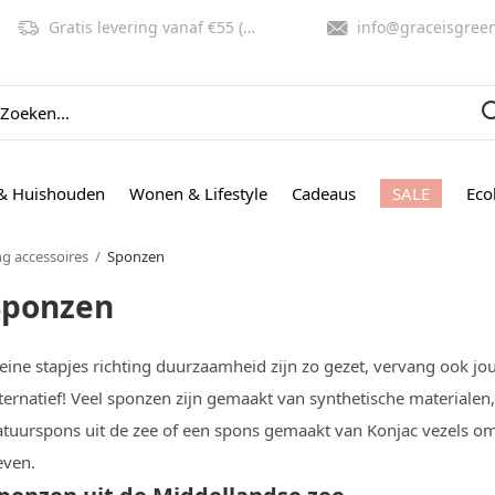
Gratis levering vanaf €55 (NL, BE)
info@graceisgreen.co
& Huishouden
Wonen & Lifestyle
Cadeaus
SALE
Eco
g accessoires
Sponzen
Sponzen
leine stapjes richting duurzaamheid zijn zo gezet, vervang ook j
ternatief! Veel sponzen zijn gemaakt van synthetische materialen, 
atuurspons uit de zee of een spons gemaakt van Konjac vezels om 
even.