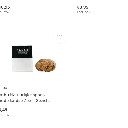
10,95
€3,95
cl. btw
Incl. btw
anbu
anbu Natuurlijke spons -
iddellandse Zee – Gezicht
8,49
cl. btw