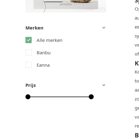
S
O
au
ee
Merken
s
Alle merken
v
Banbu
of
K
Eanna
Ko
to
Prijs
aa
z
g
v
r
B