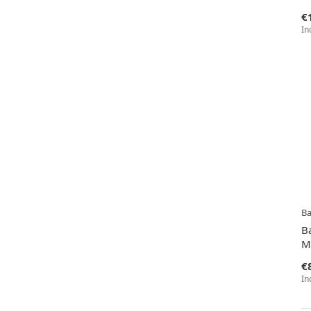
€
In
B
B
M
€
In