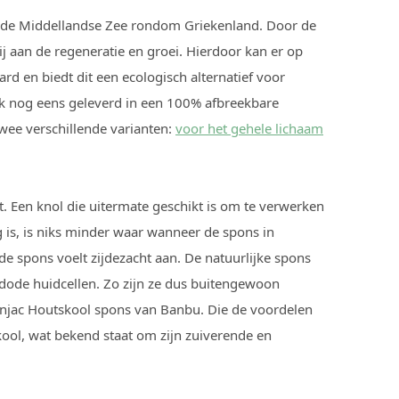
t de Middellandse Zee rondom Griekenland. Door de
j aan de regeneratie en groei. Hierdoor kan er op
d en biedt dit een ecologisch alternatief voor
ok nog eens geleverd in een 100% afbreekbare
twee verschillende varianten:
voor het gehele lichaam
. Een knol die uitermate geschikt is om te verwerken
g is, is niks minder waar wanneer de spons in
e spons voelt zijdezacht aan. De natuurlijke spons
 dode huidcellen. Zo zijn ze dus buitengewoon
onjac Houtskool spons van Banbu. Die de voordelen
ool, wat bekend staat om zijn zuiverende en