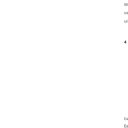
W
ve
u
4
E
E