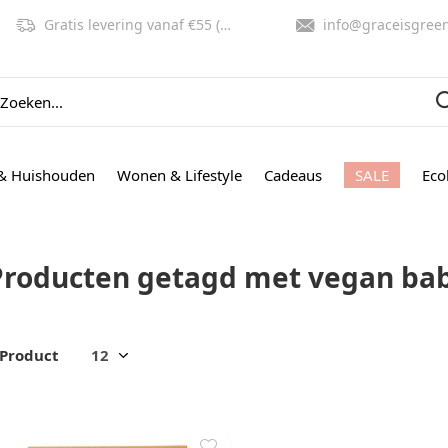
Gratis levering vanaf €55 (NL, BE)
info@graceisgreen.co
& Huishouden
Wonen & Lifestyle
Cadeaus
SALE
Eco
Producten getagd met vegan ba
 Product