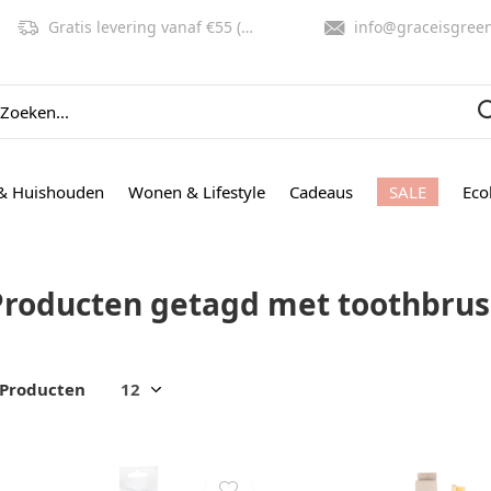
Gratis levering vanaf €55 (NL, BE)
info@graceisgreen.co
& Huishouden
Wonen & Lifestyle
Cadeaus
SALE
Eco
Producten getagd met toothbru
 Producten