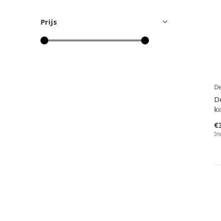
Prijs
De
D
k
€
In