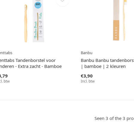
nttabs
Banbu
enttabs Tandenborstel voor
Banbu Banbu tandenborst
inderen - Extra zacht - Bamboe
| bamboe | 2 kleuren
3,79
€3,90
cl. btw
Incl. btw
Seen 3 of the 3 pr