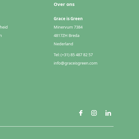
Over ons
Grace is Green
heid
Minervum 7384
n
4817ZH Breda
Nederland
Tel: (+31) 85 487 82 57
info@graceisgreen.com