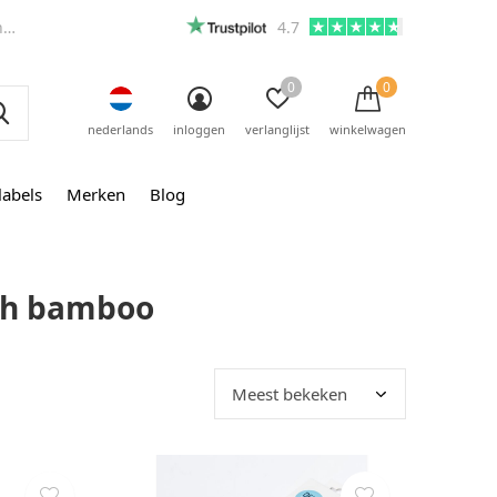
m
4.7
0
0
nederlands
inloggen
verlanglijst
winkelwagen
labels
Merken
Blog
sh bamboo