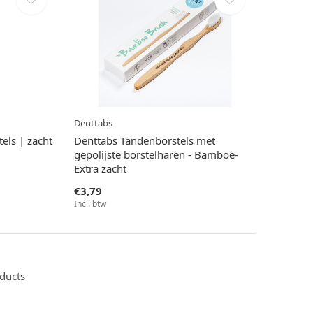
Denttabs
els | zacht
Denttabs Tandenborstels met
gepolijste borstelharen - Bamboe-
Extra zacht
€3,79
Incl. btw
oducts