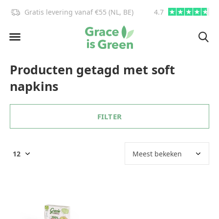
Gratis levering vanaf €55 (NL, BE)
4.7
info@graceisgre
Producten getagd met soft
napkins
FILTER