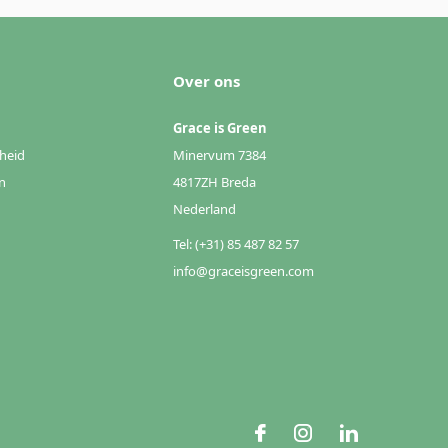
Over ons
Grace is Green
heid
Minervum 7384
n
4817ZH Breda
Nederland
Tel: (+31) 85 487 82 57
info@graceisgreen.com