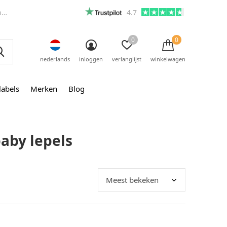
m
4.7
0
0
nederlands
inloggen
verlanglijst
winkelwagen
labels
Merken
Blog
aby lepels