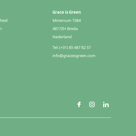
Grace is Green
heid
Minervum 7384
n
4817ZH Breda
Nederland
Tel: (+31) 85 487 82 57
info@graceisgreen.com