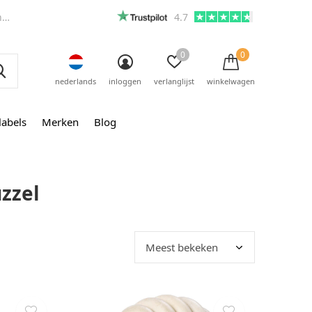
m
4.7
0
0
nederlands
inloggen
verlanglijst
winkelwagen
labels
Merken
Blog
zzel