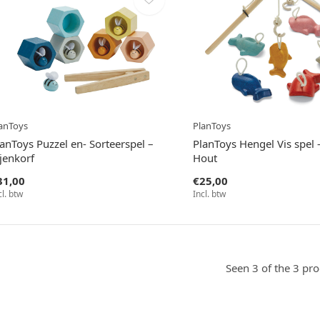
anToys
PlanToys
anToys Puzzel en- Sorteerspel –
PlanToys Hengel Vis spel
jenkorf
Hout
31,00
€25,00
cl. btw
Incl. btw
Seen 3 of the 3 pr