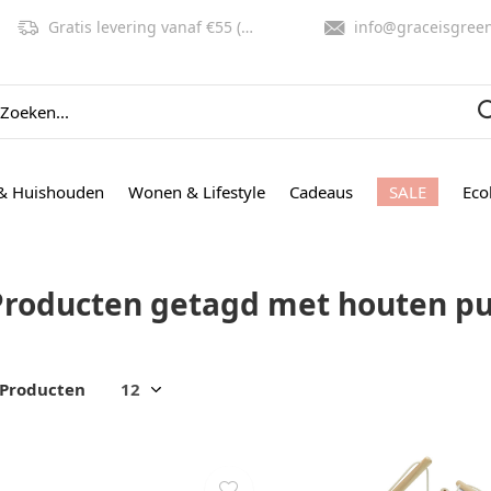
Gratis levering vanaf €55 (NL, BE)
info@graceisgreen.co
& Huishouden
Wonen & Lifestyle
Cadeaus
SALE
Eco
Producten getagd met houten pu
 Producten