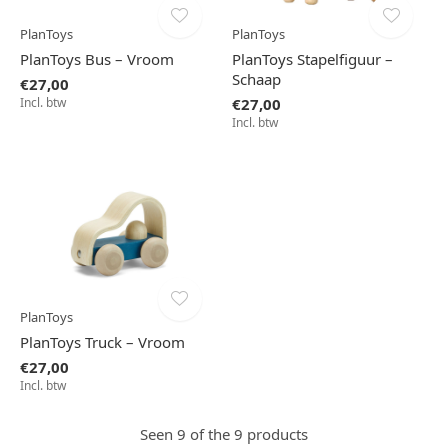
PlanToys
PlanToys
PlanToys Bus – Vroom
PlanToys Stapelfiguur –
Schaap
€27,00
Incl. btw
€27,00
Incl. btw
PlanToys
PlanToys Truck – Vroom
€27,00
Incl. btw
Seen 9 of the 9 products