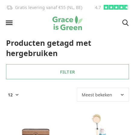
Gratis levering vanaf €55 (NL, BE)
4.7
info@graceisgre
Producten getagd met
hergebruiken
FILTER