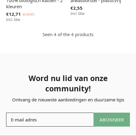
100% biologisch katoen - 2
afwasborstel - plasticvrij
kleuren
€2,55
€12,71
Incl. btw
€14,95
Incl. btw
Seen 4 of the 4 products
Word nu lid van onze
community!
Ontvang de nieuwste aanbiedingen en duurzame tips
ABONNEER