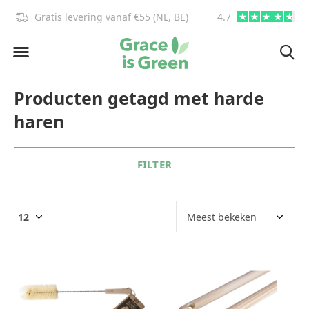
Gratis levering vanaf €55 (NL, BE)
4.7
info@graceisgre
Producten getagd met harde
haren
FILTER