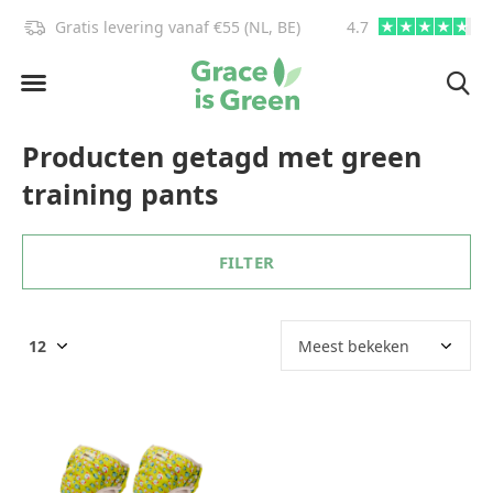
Gratis levering vanaf €55 (NL, BE)
4.7
info@graceisgre
Producten getagd met green
training pants
FILTER