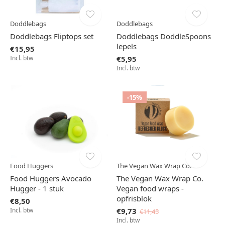
Doddlebags
Doddlebags
Doddlebags Fliptops set
Doddlebags DoddleSpoons
lepels
€15,95
Incl. btw
€5,95
Incl. btw
-15%
Food Huggers
The Vegan Wax Wrap Co.
Food Huggers Avocado
The Vegan Wax Wrap Co.
Hugger - 1 stuk
Vegan food wraps -
opfrisblok
€8,50
Incl. btw
€9,73
€11,45
Incl. btw