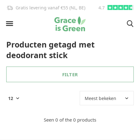
Gratis levering vanaf €55 (NL, BE)
4.7
info@graceisgre
Producten getagd met
deodorant stick
FILTER
Seen 0 of the 0 products