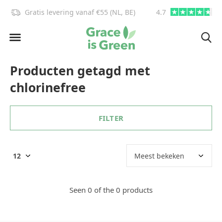
Gratis levering vanaf €55 (NL, BE)
4.7
info@graceisgre
Producten getagd met
chlorinefree
FILTER
Seen 0 of the 0 products