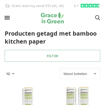
Gratis levering vanaf €55 (NL, BE)
4.7
info@graceisgre
Producten getagd met bamboo
kitchen paper
FILTER