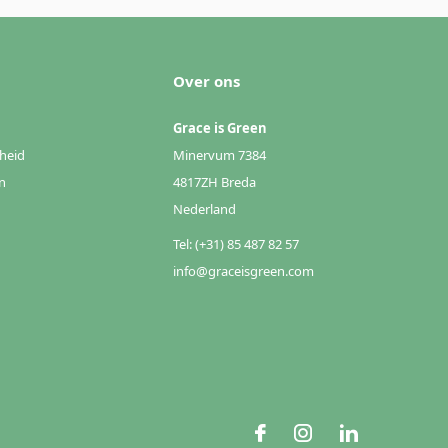
Over ons
Grace is Green
heid
Minervum 7384
n
4817ZH Breda
Nederland
Tel: (+31) 85 487 82 57
info@graceisgreen.com