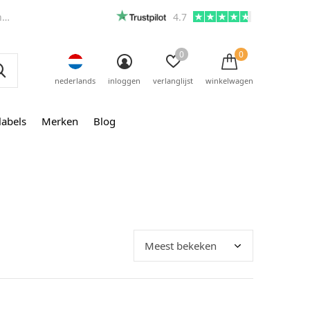
m
4.7
0
0
nederlands
inloggen
verlanglijst
winkelwagen
labels
Merken
Blog