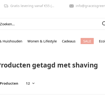
Gratis levering vanaf €55 (NL, BE)
info@graceisgreen.co
& Huishouden
Wonen & Lifestyle
Cadeaus
SALE
Eco
Producten getagd met shaving
 Producten