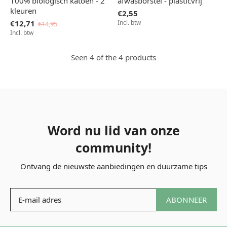
100% biologisch katoen - 2
afwasborstel - plasticvrij
kleuren
€2,55
€12,71
Incl. btw
€14,95
Incl. btw
Seen 4 of the 4 products
Word nu lid van onze
community!
Ontvang de nieuwste aanbiedingen en duurzame tips
ABONNEER