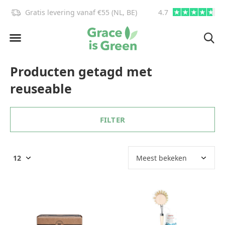
Gratis levering vanaf €55 (NL, BE)
4.7
info@graceisgre
Producten getagd met
reuseable
FILTER