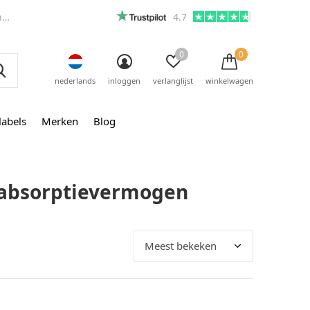
m
4.7
0
0
nederlands
inloggen
verlanglijst
winkelwagen
labels
Merken
Blog
 absorptievermogen