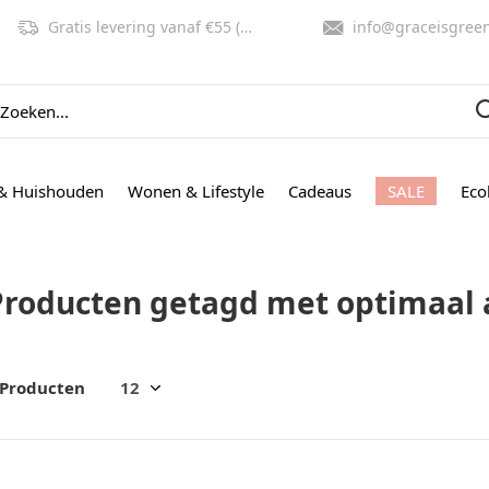
Gratis levering vanaf €55 (NL, BE)
info@graceisgreen.co
& Huishouden
Wonen & Lifestyle
Cadeaus
SALE
Eco
Producten getagd met optimaal
 Producten