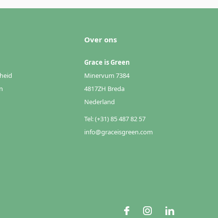
Over ons
Grace is Green
heid
Minervum 7384
n
4817ZH Breda
Nederland
Tel: (+31) 85 487 82 57
info@graceisgreen.com