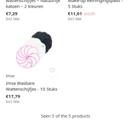
wattenschijfjes – Natuurlijk
Make-up Reiningingspads -
katoen – 2 kleuren
5 Stuks
€7,29
€11,01
€12,95
Incl. btw
Incl. btw
Imse
Imse Wasbare
Wattenschijfjes - 10 Stuks
€17,79
Incl. btw
Seen 5 of the 5 products