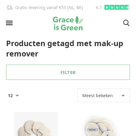
Gratis levering vanaf €55 (NL, BE)
4.7
info@graceisgre
Producten getagd met mak-up
remover
FILTER