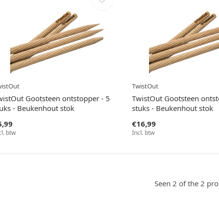
istOut
TwistOut
wistOut Gootsteen ontstopper - 5
TwistOut Gootsteen ontst
tuks - Beukenhout stok
stuks - Beukenhout stok
6,99
€16,99
cl. btw
Incl. btw
Seen 2 of the 2 pr