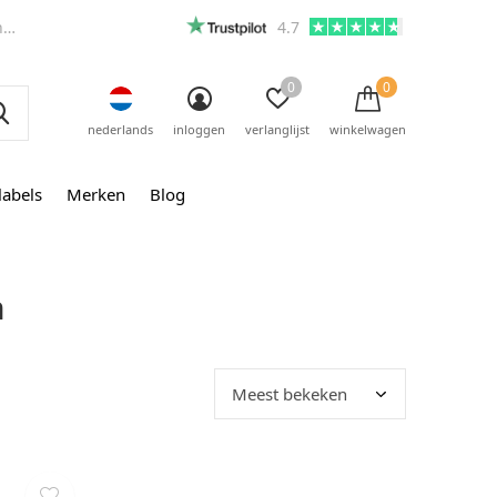
m
4.7
0
0
nederlands
inloggen
verlanglijst
winkelwagen
labels
Merken
Blog
n