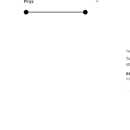
Prijs
Tw
T
s
€
In