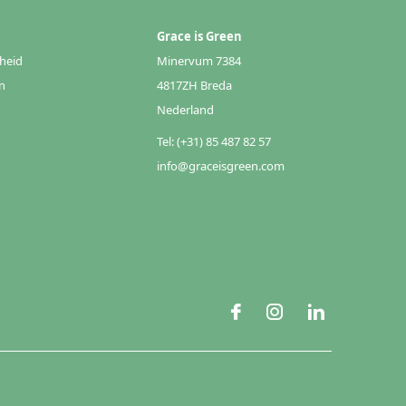
Grace is Green
heid
Minervum 7384
n
4817ZH Breda
Nederland
Tel: (+31) 85 487 82 57
info@graceisgreen.com