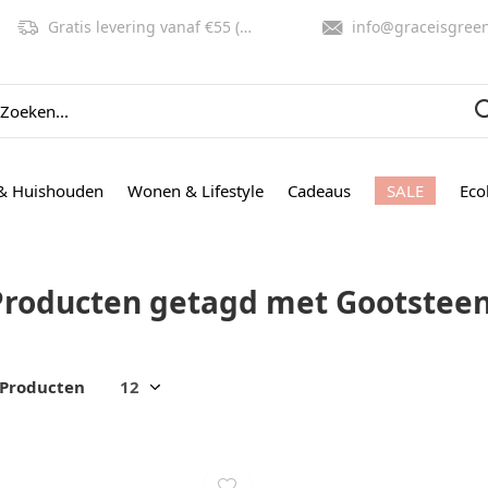
Gratis levering vanaf €55 (NL, BE)
info@graceisgreen.co
& Huishouden
Wonen & Lifestyle
Cadeaus
SALE
Eco
Producten getagd met Gootstee
 Producten