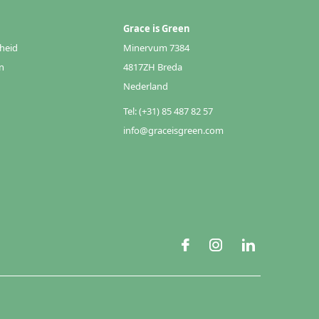
Grace is Green
heid
Minervum 7384
n
4817ZH Breda
Nederland
Tel: (+31) 85 487 82 57
info@graceisgreen.com