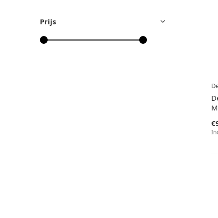
Prijs
D
D
M
€
In