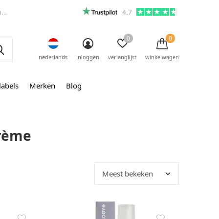
m
4.7
0
0
nederlands
inloggen
verlanglijst
winkelwagen
labels
Merken
Blog
crème