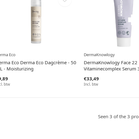
erma Eco
DermaKnowlogy
erma Eco Derma Eco Dagcrème - 50
DermaKnowlogy Face 22
L - Moisturizing
Vitaminecomplex Serum 
9,89
€33,49
cl. btw
Incl. btw
Seen 3 of the 3 pr