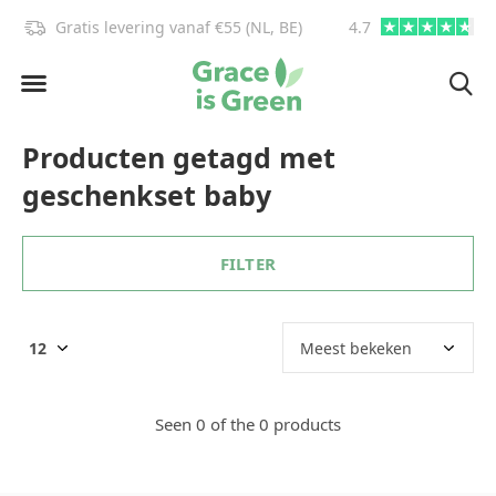
Gratis levering vanaf €55 (NL, BE)
4.7
info@graceisgre
Producten getagd met
geschenkset baby
FILTER
Seen 0 of the 0 products