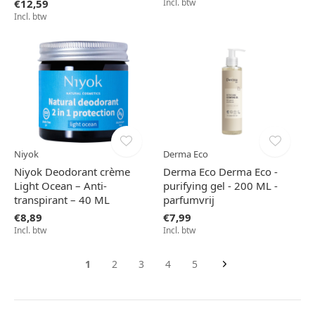
€12,59
Incl. btw
Incl. btw
Niyok
Derma Eco
Niyok Deodorant crème
Derma Eco Derma Eco -
Light Ocean – Anti-
purifying gel - 200 ML -
transpirant – 40 ML
parfumvrij
€8,89
€7,99
Incl. btw
Incl. btw
1
2
3
4
5