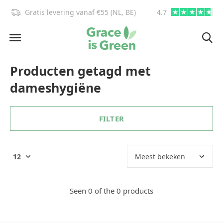
Gratis levering vanaf €55 (NL, BE)
4.7
info@graceisgre
Producten getagd met
dameshygiëne
FILTER
Seen 0 of the 0 products