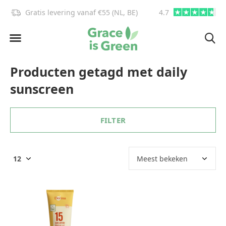
Gratis levering vanaf €55 (NL, BE)
4.7
info@graceisgre
Producten getagd met daily
sunscreen
FILTER