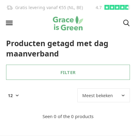
Gratis levering vanaf €55 (NL, BE)
4.7
info@graceisgre
Producten getagd met dag
maanverband
FILTER
Seen 0 of the 0 products