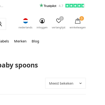
m
4.7
0
0
nederlands
inloggen
verlanglijst
winkelwagen
labels
Merken
Blog
baby spoons