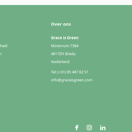
Over ons
Grace is Green
heid
Minervum 7384
n
4817ZH Breda
Nederland
Tel: (+31) 85 487 82 57
info@graceisgreen.com