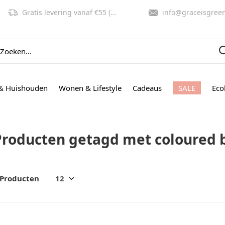
Gratis levering vanaf €55 (NL, BE)
info@graceisgreen.co
& Huishouden
Wonen & Lifestyle
Cadeaus
SALE
Eco
Producten getagd met coloured 
 Producten