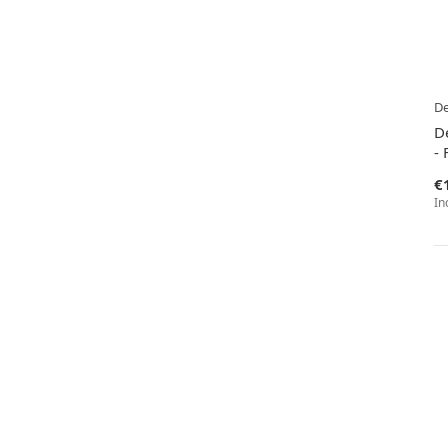
D
D
- 
€
In