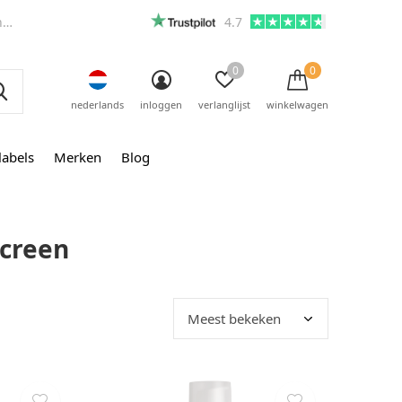
m
4.7
0
0
nederlands
inloggen
verlanglijst
winkelwagen
labels
Merken
Blog
screen