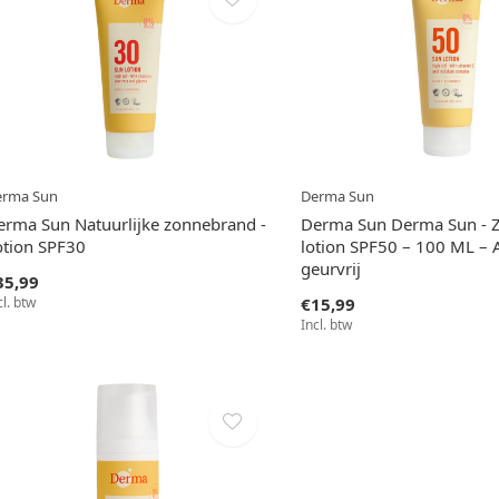
erma Sun
Derma Sun
erma Sun Natuurlijke zonnebrand -
Derma Sun Derma Sun - 
otion SPF30
lotion SPF50 – 100 ML – A
geurvrij
35,99
cl. btw
€15,99
Incl. btw