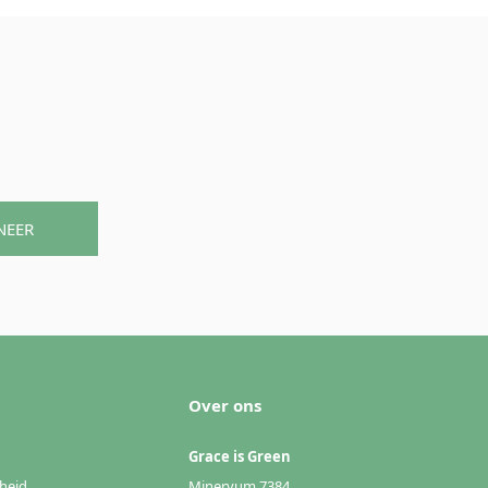
NEER
Over ons
Grace is Green
heid
Minervum 7384