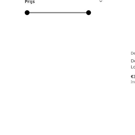
Prijs
D
D
L
€
In