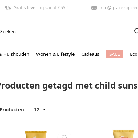
Gratis levering vanaf €55 (NL, BE)
info@graceisgreen.co
& Huishouden
Wonen & Lifestyle
Cadeaus
SALE
Eco
Producten getagd met child sun
 Producten