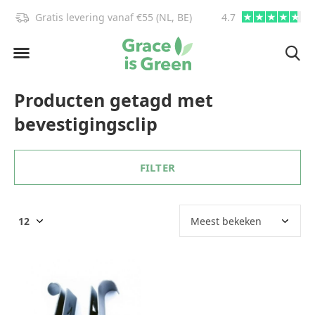
Gratis levering vanaf €55 (NL, BE)
4.7
info@graceisgre
Producten getagd met
bevestigingsclip
FILTER