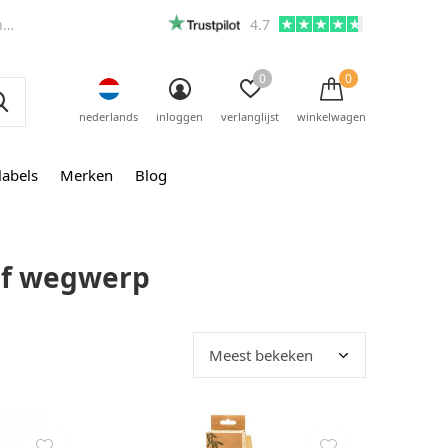
m
4.7
0
0
nederlands
inloggen
verlanglijst
winkelwagen
labels
Merken
Blog
ef wegwerp