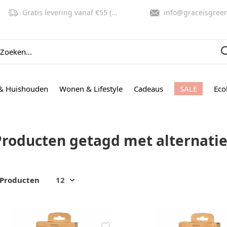
Gratis levering vanaf €55 (NL, BE)
info@graceisgreen.co
& Huishouden
Wonen & Lifestyle
Cadeaus
SALE
Eco
Producten getagd met alternati
 Producten