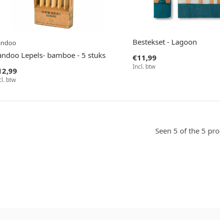
Bestekset - Lagoon
andoo
andoo Lepels- bamboe - 5 stuks
€11,99
Incl. btw
12,99
cl. btw
Seen 5 of the 5 pr