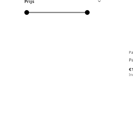
Prijs
P
P
€
In