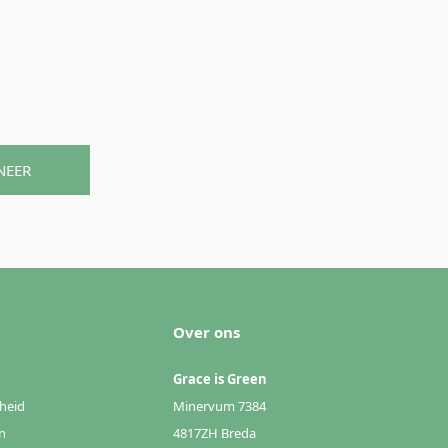
NEER
Over ons
Grace is Green
heid
Minervum 7384
n
4817ZH Breda