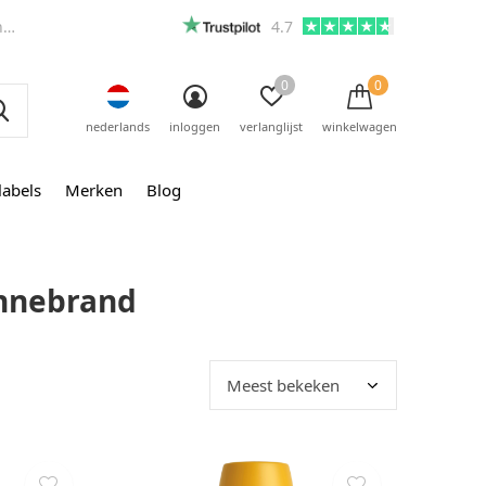
m
4.7
0
0
nederlands
inloggen
verlanglijst
winkelwagen
labels
Merken
Blog
onnebrand