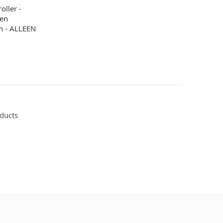
ller -
 en
en - ALLEEN
oducts