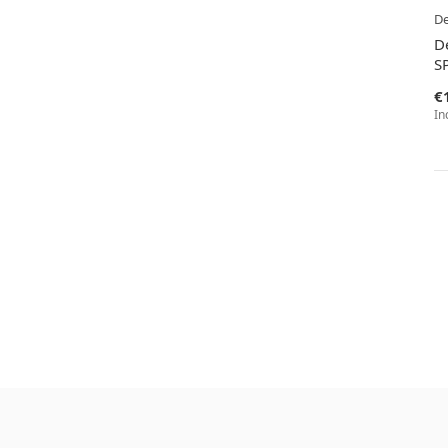
D
D
SP
€
In