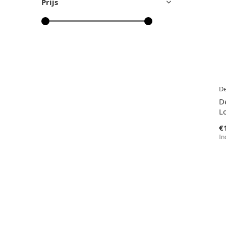
Prijs
D
D
L
€
In