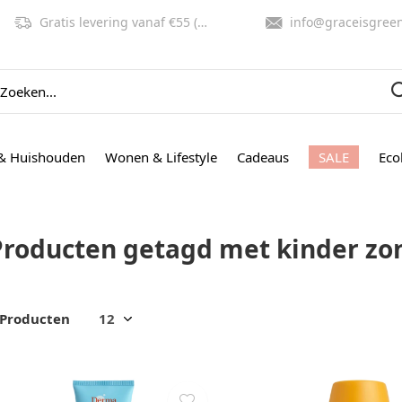
Gratis levering vanaf €55 (NL, BE)
info@graceisgreen.co
& Huishouden
Wonen & Lifestyle
Cadeaus
SALE
Eco
Producten getagd met kinder z
 Producten