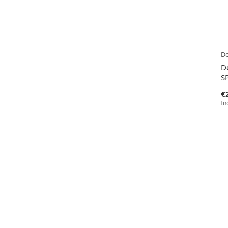
D
D
S
€
In