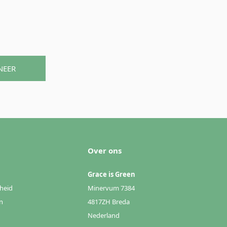
NEER
Over ons
Grace is Green
heid
Minervum 7384
n
4817ZH Breda
Nederland