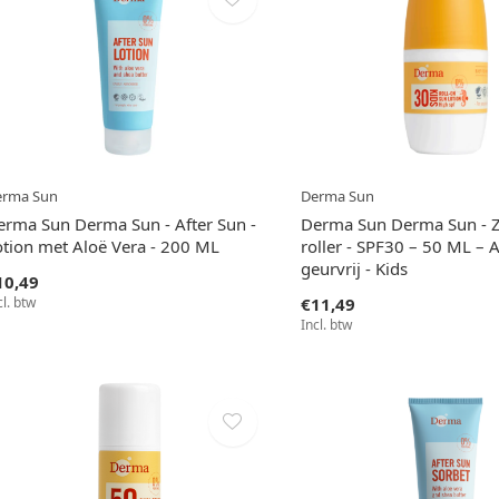
erma Sun
Derma Sun
erma Sun Derma Sun - After Sun -
Derma Sun Derma Sun - 
otion met Aloë Vera - 200 ML
roller - SPF30 – 50 ML – A
geurvrij - Kids
10,49
cl. btw
€11,49
Incl. btw