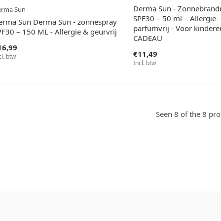
Derma Sun - Zonnebrandro
erma Sun
SPF30 – 50 ml – Allergie-
erma Sun Derma Sun - zonnespray
parfumvrij - Voor kinder
F30 – 150 ML - Allergie & geurvrij
CADEAU
16,99
€11,49
cl. btw
Incl. btw
Seen 8 of the 8 pr