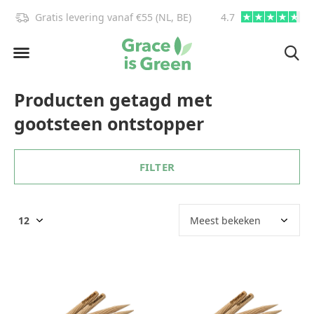
Gratis levering vanaf €55 (NL, BE)
4.7
info@graceisgre
Producten getagd met
gootsteen ontstopper
FILTER